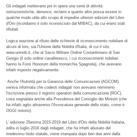
Gli indagati mettevano poi in opera una serie di attività
ostruzionistiche, denunce, reclami e quanto altro possa essere in
qualche modo utile allo scopo di impedire ulteriori edizioni del Libro
d'Oro (ricordiamo il solo riconosciuto dal MIBAC), da cui erano stati
rifiutati.
Logica reazione al rifiuto delle richieste di riconoscimento nobiliare di
alcuni di loro, sia l'Unione della Nobiltà d'Italia, di cui il sito
www.uninob.it, che al Sacro Militare Ordine Costantiniano di San
Giorgio (il solo ordine cavalleresco, i cui riconoscimenti nobiliari
hanno la Fons Honorum della monarchia Spagnola), che avevano
infatti risposto negativamente.
Anche l'Autorità per la Garanzia delle Comunicazioni (AGCOM)
veniva informata che codesti indagati non avevano nemmeno
l'iscrizione presso il registro operatori della comunicazione (ROC),
cosa segnalata anche alla Presidenza del Consiglio dei Ministri (che
ha infatti agito attraverso l'Avvocatura generale dello stato, come è
OGGI notorio).
L' edizione 25esima 2015-2019 del Libro d'Oro della Nobiltà Italiana,
edita in luglio 2016 dagli indagati, che ha infatti abusato del
medesimo titolo statale, viene stampata dopo ben due anni dalla