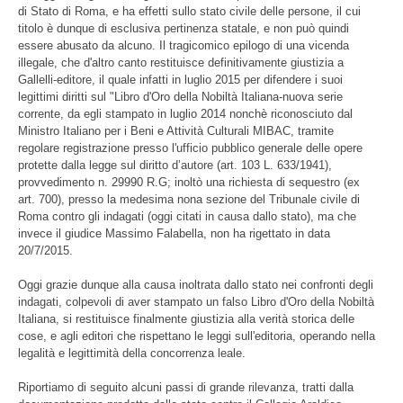
di Stato di Roma, e ha effetti sullo stato civile delle persone, il cui
titolo è dunque di esclusiva pertinenza statale, e non può quindi
essere abusato da alcuno. Il tragicomico epilogo di una vicenda
illegale, che d'altro canto restituisce definitivamente giustizia a
Gallelli-editore, il quale infatti in luglio 2015 per difendere i suoi
legittimi diritti sul "Libro d'Oro della Nobiltà Italiana-nuova serie
corrente, da egli stampato in luglio 2014 nonchè riconosciuto dal
Ministro Italiano per i Beni e Attività Culturali MIBAC, tramite
regolare registrazione presso l'ufficio pubblico generale delle opere
protette dalla legge sul diritto d’autore (art. 103 L. 633/1941),
provvedimento n. 29990 R.G; inoltò una richiesta di sequestro (ex
art. 700), presso la medesima nona sezione del Tribunale civile di
Roma contro gli indagati (oggi citati in causa dallo stato), ma che
invece il giudice Massimo Falabella, non ha rigettato in data
20/7/2015.
Oggi grazie dunque alla causa inoltrata dallo stato nei confronti degli
indagati, colpevoli di aver stampato un falso Libro d'Oro della Nobiltà
Italiana, si restituisce finalmente giustizia alla verità storica delle
cose, e agli editori che rispettano le leggi sull'editoria, operando nella
legalità e legittimità della concorrenza leale.
Riportiamo di seguito alcuni passi di grande rilevanza, tratti dalla