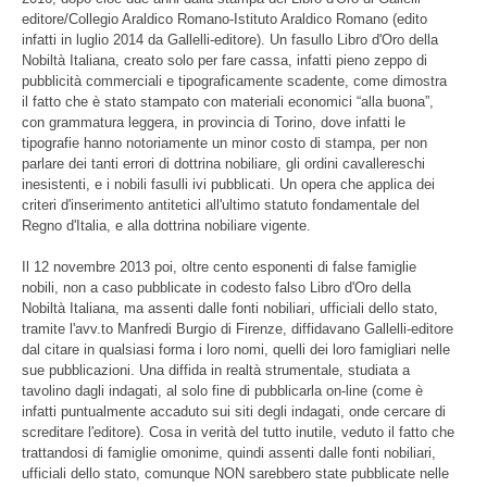
editore/Collegio Araldico Romano-Istituto Araldico Romano (edito
infatti in luglio 2014 da Gallelli-editore). Un fasullo Libro d'Oro della
Nobiltà Italiana, creato solo per fare cassa, infatti pieno zeppo di
pubblicità commerciali e tipograficamente scadente, come dimostra
il fatto che è stato stampato con materiali economici “alla buona”,
con grammatura leggera, in provincia di Torino, dove infatti le
tipografie hanno notoriamente un minor costo di stampa, per non
parlare dei tanti errori di dottrina nobiliare, gli ordini cavallereschi
inesistenti, e i nobili fasulli ivi pubblicati. Un opera che applica dei
criteri d'inserimento antitetici all'ultimo statuto fondamentale del
Regno d'Italia, e alla dottrina nobiliare vigente.
Il 12 novembre 2013 poi, oltre cento esponenti di false famiglie
nobili, non a caso pubblicate in codesto falso Libro d'Oro della
Nobiltà Italiana, ma assenti dalle fonti nobiliari, ufficiali dello stato,
tramite l'avv.to Manfredi Burgio di Firenze, diffidavano Gallelli-editore
dal citare in qualsiasi forma i loro nomi, quelli dei loro famigliari nelle
sue pubblicazioni. Una diffida in realtà strumentale, studiata a
tavolino dagli indagati, al solo fine di pubblicarla on-line (come è
infatti puntualmente accaduto sui siti degli indagati, onde cercare di
screditare l'editore). Cosa in verità del tutto inutile, veduto il fatto che
trattandosi di famiglie omonime, quindi assenti dalle fonti nobiliari,
ufficiali dello stato, comunque NON sarebbero state pubblicate nelle