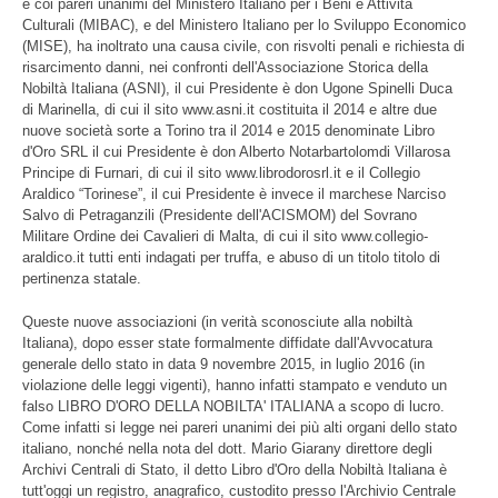
e coi pareri unanimi del Ministero Italiano per i Beni e Attività
Culturali (MIBAC), e del Ministero Italiano per lo Sviluppo Economico
(MISE), ha inoltrato una causa civile, con risvolti penali e richiesta di
risarcimento danni, nei confronti dell'Associazione Storica della
Nobiltà Italiana (ASNI), il cui Presidente è don Ugone Spinelli Duca
di Marinella, di cui il sito www.asni.it costituita il 2014 e altre due
nuove società sorte a Torino tra il 2014 e 2015 denominate Libro
d'Oro SRL il cui Presidente è don Alberto Notarbartolomdi Villarosa
Principe di Furnari, di cui il sito www.librodorosrl.it e il Collegio
Araldico “Torinese”, il cui Presidente è invece il marchese Narciso
Salvo di Petraganzili (Presidente dell'ACISMOM) del Sovrano
Militare Ordine dei Cavalieri di Malta, di cui il sito www.collegio-
araldico.it tutti enti indagati per truffa, e abuso di un titolo titolo di
pertinenza statale.
Queste nuove associazioni (in verità sconosciute alla nobiltà
Italiana), dopo esser state formalmente diffidate dall'Avvocatura
generale dello stato in data 9 novembre 2015, in luglio 2016 (in
violazione delle leggi vigenti), hanno infatti stampato e venduto un
falso LIBRO D'ORO DELLA NOBILTA' ITALIANA a scopo di lucro.
Come infatti si legge nei pareri unanimi dei più alti organi dello stato
italiano, nonché nella nota del dott. Mario Giarany direttore degli
Archivi Centrali di Stato, il detto Libro d'Oro della Nobiltà Italiana è
tutt'oggi un registro, anagrafico, custodito presso l'Archivio Centrale