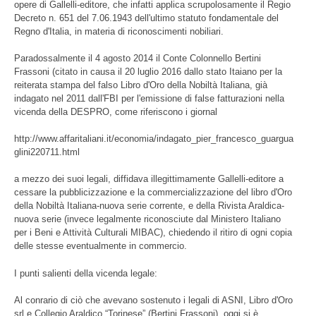
opere di Gallelli-editore, che infatti applica scrupolosamente il Regio
Decreto n. 651 del 7.06.1943 dell'ultimo statuto fondamentale del
Regno d'Italia, in materia di riconoscimenti nobiliari.
Paradossalmente il 4 agosto 2014 il Conte Colonnello Bertini
Frassoni (citato in causa il 20 luglio 2016 dallo stato Itaiano per la
reiterata stampa del falso Libro d'Oro della Nobiltà Italiana, già
indagato nel 2011 dall'FBI per l'emissione di false fatturazioni nella
vicenda della DESPRO, come riferiscono i giornal
http://www.affaritaliani.it/economia/indagato_pier_francesco_guargua
glini220711.html
a mezzo dei suoi legali, diffidava illegittimamente Gallelli-editore a
cessare la pubblicizzazione e la commercializzazione del libro d'Oro
della Nobiltà Italiana-nuova serie corrente, e della Rivista Araldica-
nuova serie (invece legalmente riconosciute dal Ministero Italiano
per i Beni e Attività Culturali MIBAC), chiedendo il ritiro di ogni copia
delle stesse eventualmente in commercio.
I punti salienti della vicenda legale:
Al conrario di ciò che avevano sostenuto i legali di ASNI, Libro d'Oro
srl e Collegio Araldico “Torinese” (Bertini Frassoni), oggi si è