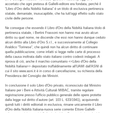
accertato che ogni pretesa di Gallelli-editore era fondata, perché il
“Libro d’Oro della Nobiltà Italiana” è un titolo di esclusiva pertinenza
statale, demaniale, inusucapibile, che ha tutt'oggi effetto sullo stato
civile delle persone.
Ne consegue che essendo il Libro d'Oro della Nobiltà Italiana titolo di
pertinenza statale, i Bertini Frassoni non hanno mai avuto alcun
diritto su quel nome, ne discende che essi non hanno dunque ceduto
alcun diritto alla Libro d’Oro S.r.l., e succesivamente al Collegio
Araldico “Torinese”, che quindi non ha alcun diritto di continuare
quella pubblicazione, come infatti si legge nelle carte di processo
della causa inoltrata dallo stato italiano contro codesti indagati. A
riprova di ciò, anche il marchio comunitario <<Libro d'Oro della
Nobiltà Italiana>> depositato truffaldinamente all'UAMI dall'ASNI di
cui il sito www.asni.it è in corso di cancellazione, su richiesta della
Presidenza del Consiglio dei Ministri.
In conclusione il solo Libro d'Oro privato, riconosciuto dal Ministro
Italiano per i Beni e Attività Culturali MIBAC, tramite regolare
registrazione presso l'ufficio pubblico generale delle opere protette
dalla legge sul diritto d’autore (art. 103 L. 633/1941), acquisendo
quindi tutti i diritti editoriali in esclusiva, rimane unicamente il Libro
d'Oro della Nobiltà Italiana-nuova serie corrente Ettore Gallelli-