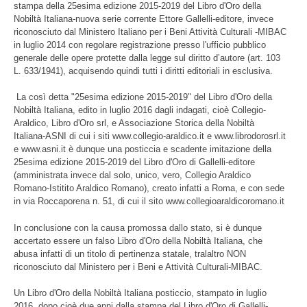
stampa della 25esima edizione 2015-2019 del Libro d'Oro della
Nobiltà Italiana-nuova serie corrente Ettore Gallelli-editore, invece
riconosciuto dal Ministero Italiano per i Beni Attività Culturali -MIBAC
in luglio 2014 con regolare registrazione presso l'ufficio pubblico
generale delle opere protette dalla legge sul diritto d’autore (art. 103
L. 633/1941), acquisendo quindi tutti i diritti editoriali in esclusiva.
La così detta "25esima edizione 2015-2019" del Libro d'Oro della
Nobiltà Italiana, edito in luglio 2016 dagli indagati, cioè Collegio-
Araldico, Libro d'Oro srl, e Associazione Storica della Nobiltà
Italiana-ASNI di cui i siti www.collegio-araldico.it e www.librodorosrl.it
e www.asni.it è dunque una posticcia e scadente imitazione della
25esima edizione 2015-2019 del Libro d'Oro di Gallelli-editore
(amministrata invece dal solo, unico, vero, Collegio Araldico
Romano-Istitito Araldico Romano), creato infatti a Roma, e con sede
in via Roccaporena n. 51, di cui il sito www.collegioaraldicoromano.it
In conclusione con la causa promossa dallo stato, si è dunque
accertato essere un falso Libro d'Oro della Nobiltà Italiana, che
abusa infatti di un titolo di pertinenza statale, tralaltro NON
riconosciuto dal Ministero per i Beni e Attività Culturali-MIBAC.
Un Libro d'Oro della Nobiltà Italiana posticcio, stampato in luglio
2016, dopo cioè due anni dalla stampa del Libro d'Oro di Gallelli-