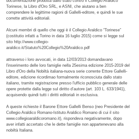
documentazione prodotta dallo stato contro il Collegio Araldico
Torinese, la Libro d'Oro SRL, e ASNI, che aiutano a ben
comprendere le legittime ragioni di Gallelli-editore, e quindi le sue
corrette attività editoriali.
Alcuni membri di quello che oggi è il Collegio Araldico “Torinese”
(costitutio infatti a Torino in data 16 luglio 2015) come si legge sul
sito http://www.collegio-
araldico.it/Statuto%20Collegio%20Araldico.pdf
attraverso i loro avvocati, in data 12/03/2013 domandavano
l'inserimento delle loro famiglie nella 25esima edizione 2015-2019 del
Libro d'Oro della Nobiltà italiana-nuova serie corrente Ettore Gallelli-
editore, edizione ricordimao formalmente riconosciuta dallo stato
italiano, tramite registrazione presso l'ufficio pubblico generale delle
opere protette dalla legge sul diritto d’autore (art. 103 L. 633/1941),
acquisendo quindi tutti i diritti editoriali in esclusiva.
A queste richieste il Barone Ettore Gallelli Benso (neo Presidente del
Collegio Araldico Romano-Istituto Araldico Romano di cui il sito
www.collegioaraldicoromano.it), rispondeva negativamente, dopo
aver infatti accertato che le dette famiglie non appartenevano alla
nobiltà Italiana.