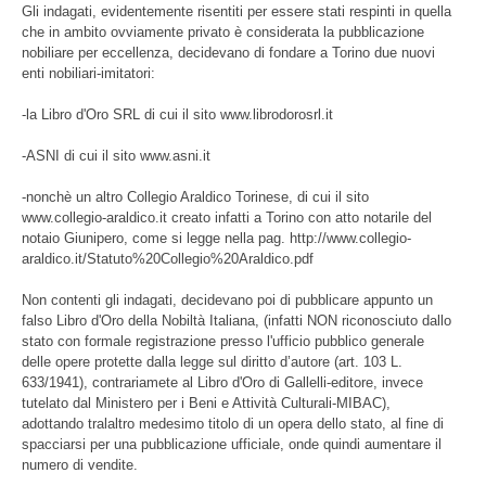
Gli indagati, evidentemente risentiti per essere stati respinti in quella
che in ambito ovviamente privato è considerata la pubblicazione
nobiliare per eccellenza, decidevano di fondare a Torino due nuovi
enti nobiliari-imitatori:
-la Libro d'Oro SRL di cui il sito www.librodorosrl.it
-ASNI di cui il sito www.asni.it
-nonchè un altro Collegio Araldico Torinese, di cui il sito
www.collegio-araldico.it creato infatti a Torino con atto notarile del
notaio Giunipero, come si legge nella pag. http://www.collegio-
araldico.it/Statuto%20Collegio%20Araldico.pdf
Non contenti gli indagati, decidevano poi di pubblicare appunto un
falso Libro d'Oro della Nobiltà Italiana, (infatti NON riconosciuto dallo
stato con formale registrazione presso l'ufficio pubblico generale
delle opere protette dalla legge sul diritto d’autore (art. 103 L.
633/1941), contrariamete al Libro d'Oro di Gallelli-editore, invece
tutelato dal Ministero per i Beni e Attività Culturali-MIBAC),
adottando tralaltro medesimo titolo di un opera dello stato, al fine di
spacciarsi per una pubblicazione ufficiale, onde quindi aumentare il
numero di vendite.