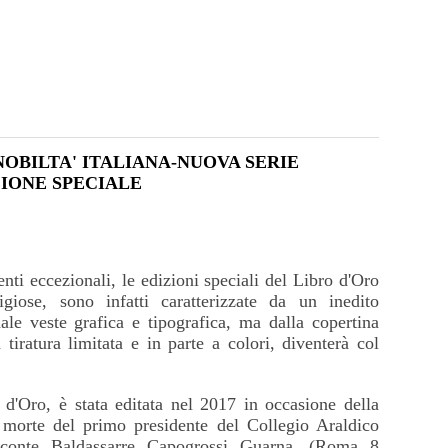
NOBILTA' ITALIANA-NUOVA SERIE
ZIONE SPECIALE
nti eccezionali, le edizioni speciali del Libro d'Oro
igiose, sono infatti caratterizzate da un inedito
le veste grafica e tipografica, ma dalla copertina
tiratura limitata e in parte a colori, diventerà col
d'Oro, è stata editata nel 2017 in occasione della
morte del primo presidente del Collegio Araldico
 conte Baldassarre Capogrossi Guarna, (Roma 8