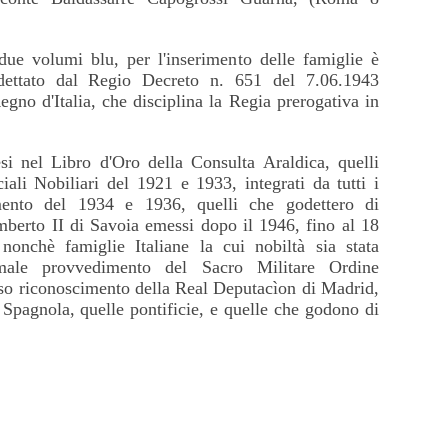
due volumi blu, per l'inserimento delle famiglie è
le dettato dal Regio Decreto n. 651 del 7.06.1943
egno d'Italia, che disciplina la Regia prerogativa in
si nel Libro d'Oro della Consulta Araldica, quelli
iali Nobiliari del 1921 e 1933, integrati da tutti i
mento del 1934 e 1936, quelli che godettero di
berto II di Savoia emessi dopo il 1946, fino al 18
onchè famiglie Italiane la cui nobiltà sia stata
rmale provvedimento del Sacro Militare Ordine
rso riconoscimento della Real Deputacìon di Madrid,
pagnola, quelle pontificie, e quelle che godono di