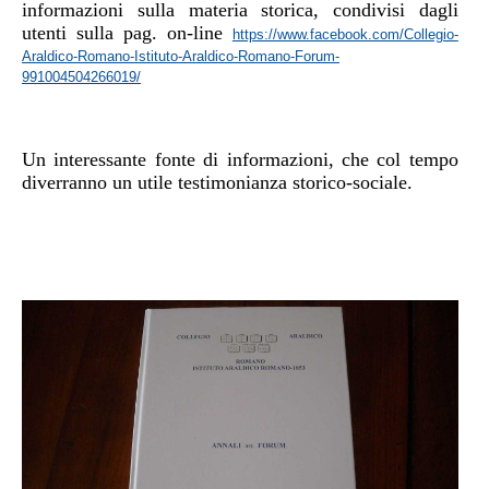
informazioni sulla materia storica,
condivisi
da
gli
utenti
sulla pag. on-line
https://www.facebook.com/Collegio-
Araldico-Romano-Istituto-Araldico-Romano-Forum-
991004504266019/
Un interessante fonte di informazioni, che col tempo
diverranno un utile testimonianza storico-sociale.