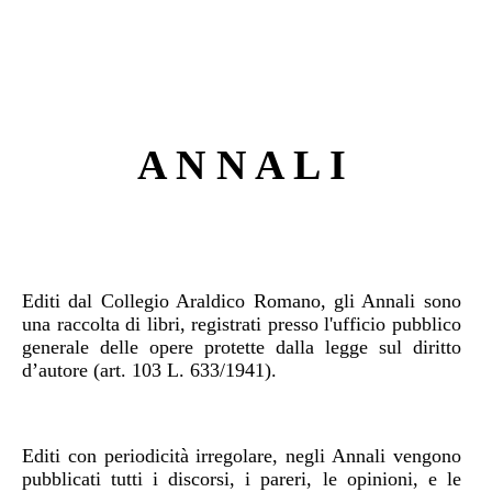
A N N A L I
Editi da
l Collegio Araldico Romano,
gli Annali
sono
una raccolta di libri,
registrat
i
presso
l'
ufficio pubblico
generale delle opere protette dalla legge sul diritto
d’autore (art. 103 L. 633/1941).
E
d
iti co
n perio
dicità irregolare,
ne
gli Annali
vengono
pubblicati tutti i discorsi, i pareri, le opinioni, e le