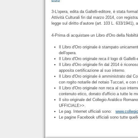
3-L'opera, edita da Gallelli-editore, è stata form
Attività Culturali fin dal marzo 2014, con registra
legge sul diritto d’autore (art. 103 L. 633/1941), ac
4-Prima di acquistare un Libro d'Oro della Nobilt
Il Libro d'Oro originale è stampato unicamen
dell'opera.
Il Libro d'Oro originale reca il logo di Gallell
Il Libro d'Oro originale fin dal 2014 è riconosc
apposita certificazione al suo interno.
Il Libro d'Oro originale è amministrato dal 
con rogito notarile del notaio Tuccari, e co
Il Libro d'Oro originale non reca al suo inter
contenuto etico, donato d'ufficio a tutte le 
Il sito originale del Collegio Araldico Roman
UFFICIALE>>.
Le pag. Internet ufficiali sono:
www.collegi
Le pagine Facebook ufficiali sono tutte qu