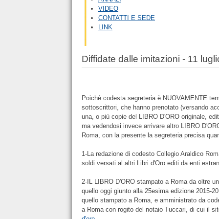
VIDEO
CONTATTI E SEDE
LINK
Diffidate dalle imitazioni - 11 lug
Poichè codesta segreteria è NUOVAMENTE tempest
sottoscrittori, che hanno prenotato (versando acc
una, o più copie del LIBRO D'ORO originale, edi
ma vedendosi invece arrivare altro LIBRO D'ORO 
Roma, con la presente la segreteria precisa qua
1-La redazione di codesto Collegio Araldico Rom
soldi versati al altri Libri d'Oro editi da enti estran
2-IL LIBRO D'ORO stampato a Roma da oltre un s
quello oggi giunto alla 25esima edizione 2015-20
quello stampato a Roma, e amministrato da code
a Roma con rogito del notaio Tuccari, di cui il si
d'oro