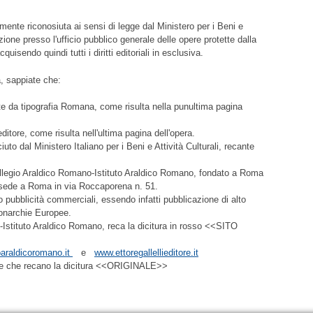
almente riconosiuta ai sensi di legge dal Ministero per i Beni e
zione presso l'ufficio pubblico generale delle opere protette dalla
quisendo quindi tutti i diritti editoriali in esclusiva.
à, sappiate che:
te da tipografia Romana, come risulta nella punultima pagina
i-editore, come risulta nell'ultima pagina dell'opera.
iuto dal Ministero Italiano per i Beni e Attività Culturali, recante
Collegio Araldico Romano-Istituto Araldico Romano, fondato a Roma
n sede a Roma in via Roccaporena n. 51.
no pubblicità commerciali, essendo infatti pubblicazione di alto
monarchie Europee.
o-Istituto Araldico Romano, reca la dicitura in rosso <<SITO
oaraldicoromano.it
e
www.ettoregallellieditore.it
elle che recano la dicitura <<ORIGINALE>>